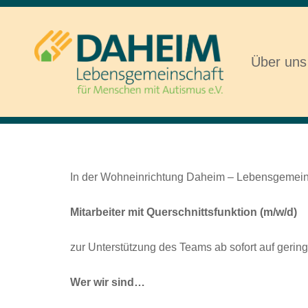
Zum
Inhalt
springen
Über uns
Daheim – Ein Zuhause für Menschen mit Aut
In der Wohneinrichtung Daheim – Lebensgemeinsch
Mitarbeiter mit Querschnittsfunktion (m/w/d)
zur Unterstützung des Teams ab sofort auf gerin
Wer wir sind…